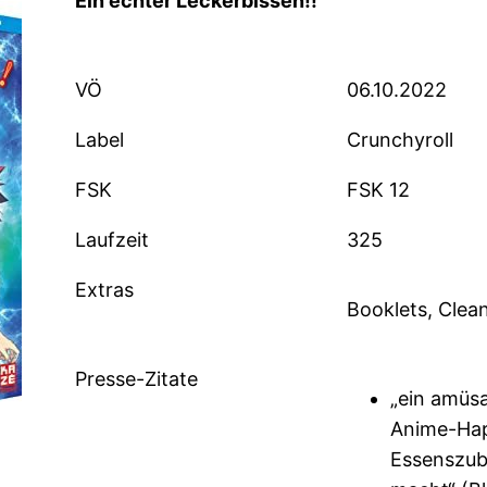
Ein echter Leckerbissen!!
VÖ
06.10.2022
Label
Crunchyroll
FSK
FSK 12
Laufzeit
325
Extras
Booklets, Clea
Presse-Zitate
„ein amüs
Anime-Hap
Essenszub