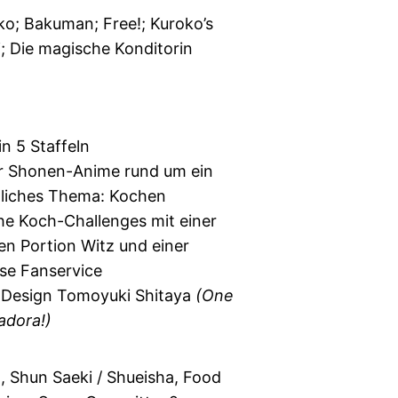
ko; Bakuman; Free!; Kuroko’s
i; Die magische Konditorin
in 5 Staffeln
er Shonen-Anime rund um ein
iches Thema: Kochen
he Koch-Challenges mit einer
en Portion Witz und einer
se Fanservice
 Design Tomoyuki Shitaya
(One
adora!)
 Shun Saeki / Shueisha, Food