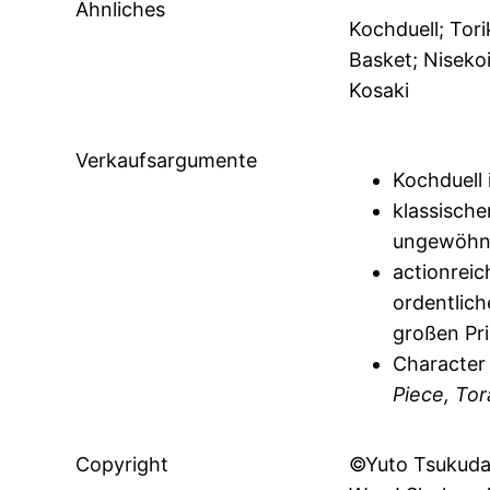
Ähnliches
Kochduell; Tori
Basket; Niseko
Kosaki
Verkaufsargumente
Kochduell 
klassisch
ungewöhnl
actionreic
ordentlich
großen Pri
Character
Piece, Tor
Copyright
©Yuto Tsukuda,