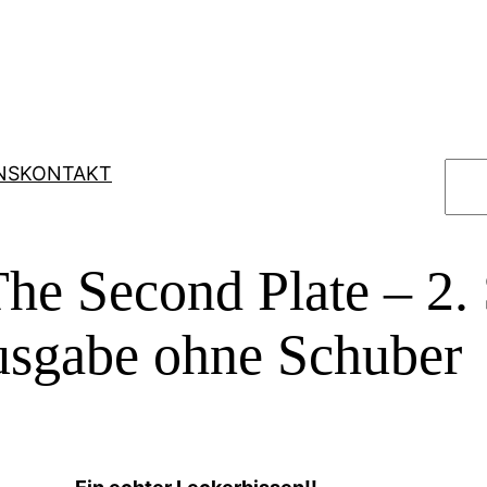
S
NS
KONTAKT
u
c
h
he Second Plate – 2. S
e
n
usgabe ohne Schuber