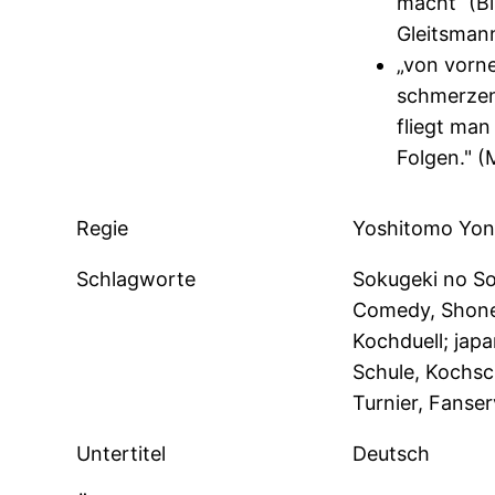
macht“ (Bl
Gleitsman
„von vorne
schmerzen
fliegt man
Folgen." (
Regie
Yoshitomo Yon
Schlagworte
Sokugeki no So
Comedy, Shone
Kochduell; jap
Schule, Kochsc
Turnier, Fanser
Untertitel
Deutsch