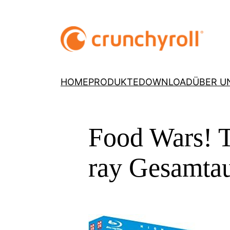
HOME
PRODUKTE
DOWNLOAD
ÜBER U
Food Wars! T
ray Gesamta