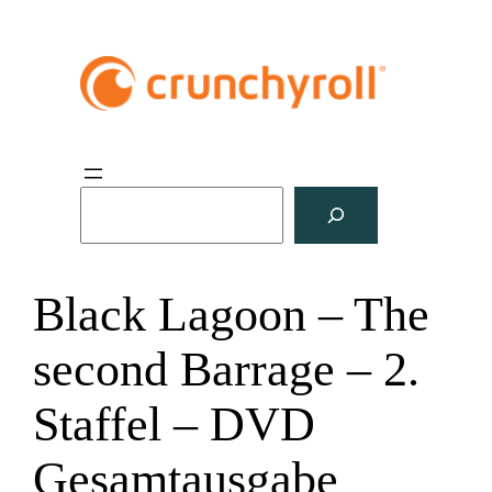
S
u
c
h
Black Lagoon – The
e
n
second Barrage – 2.
Staffel – DVD
Gesamtausgabe