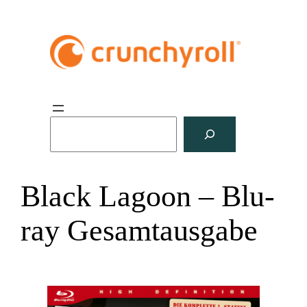
S
u
c
h
Black Lagoon – Blu-
e
n
ray Gesamtausgabe