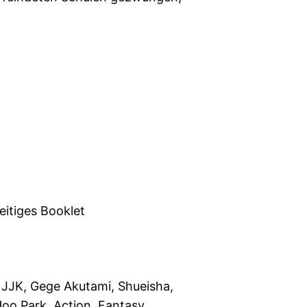
eitiges Booklet
, JJK, Gege Akutami, Shueisha,
o Park, Action, Fantasy,