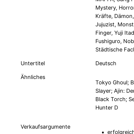
Mystery, Horro
Kräfte, Dämon,
Jujuzist, Monst
Finger, Yuji It
Fushiguro, Nob
Städtische Fac
Untertitel
Deutsch
Ähnliches
Tokyo Ghoul; B
Slayer; Ajin: 
Black Torch; S
Hunter D
Verkaufsargumente
erfolgrei