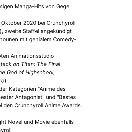
migen Manga-Hits von Gege
 Oktober 2020 bei Crunchyroll
), zweite Staffel angekündigt
Shounen mit genialem Comedy-
bten Animationsstudio
ttack on Titan: The Final
he God of Highschool,
ro
)
der Kategorien "Anime des
Bester Antagonist" und "Bestes
ei den Crunchyroll Anime Awards
ght Novel und Movie ebenfalls
yroll