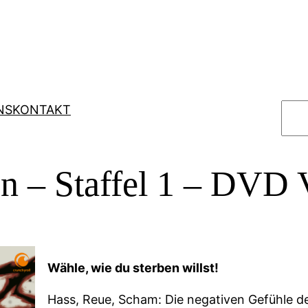
S
NS
KONTAKT
u
c
h
en – Staffel 1 – DVD 
e
n
Wähle, wie du sterben willst!
Hass, Reue, Scham: Die negativen Gefühle 