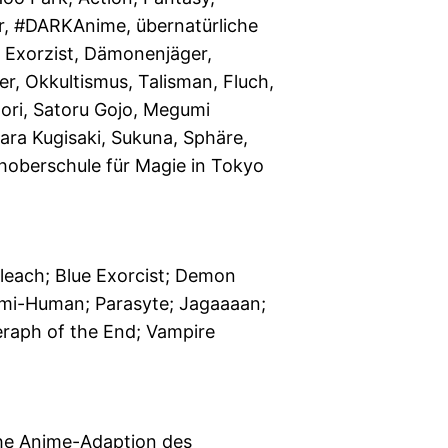
r, #DARKAnime, übernatürliche
 Exorzist, Dämonenjäger,
er, Okkultismus, Talisman, Fluch,
adori, Satoru Gojo, Megumi
ara Kugisaki, Sukuna, Sphäre,
hoberschule für Magie in Tokyo
leach; Blue Exorcist; Demon
Demi-Human; Parasyte; Jagaaaan;
eraph of the End; Vampire
che Anime-Adaption des