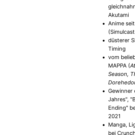
gleichnah
Akutami
Anime seit
(Simulcast
düsterer 
Timing
vom belie
MAPPA (
A
Season, T
Dorehedo
Gewinner 
Jahres", "
Ending" b
2021
Manga, Li
bei Crunch