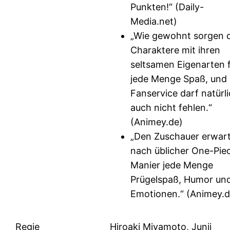
Punkten!“ (Daily-
Media.net)
„Wie gewohnt sorgen d
Charaktere mit ihren
seltsamen Eigenarten 
jede Menge Spaß, und
Fanservice darf natürl
auch nicht fehlen.“
(Animey.de)
„Den Zuschauer erwar
nach üblicher One-Pie
Manier jede Menge
Prügelspaß, Humor un
Emotionen.“ (Animey.d
Regie
Hiroaki Miyamoto, Junji