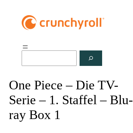
S
u
c
h
One Piece – Die TV-
e
n
Serie – 1. Staffel – Blu
ray Box 1