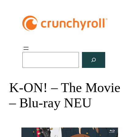
S
u
c
h
K-ON! – The Movie
e
n
– Blu-ray NEU