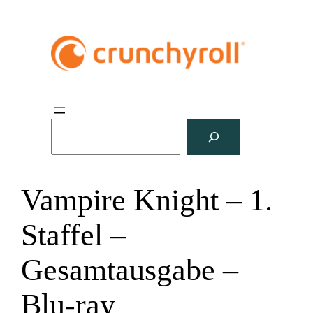
S
u
c
h
Vampire Knight – 1.
e
n
Staffel –
Gesamtausgabe –
Blu-ray