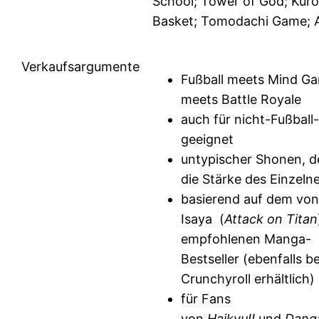
School; Tower of God; Kur
Basket; Tomodachi Game; 
Verkaufsargumente
Fußball meets Mind G
meets Battle Royale
auch für nicht-Fußball
geeignet
untypischer Shonen, d
die Stärke des Einzeln
basierend auf dem von
Isaya (
Attack on Titan
empfohlenen Manga-
Bestseller (ebenfalls be
Crunchyroll erhältlich)
für Fans
von
Haikyu!!
und
Dang