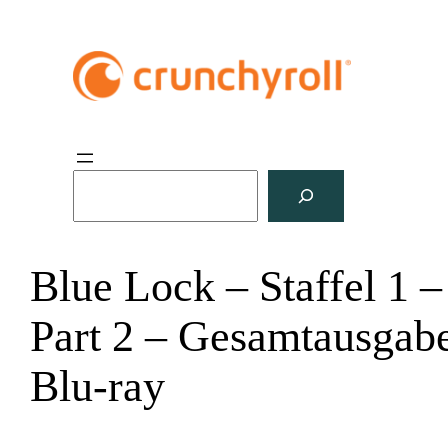
S
u
c
h
Blue Lock – Staffel 1 –
e
n
Part 2 – Gesamtausgab
Blu-ray