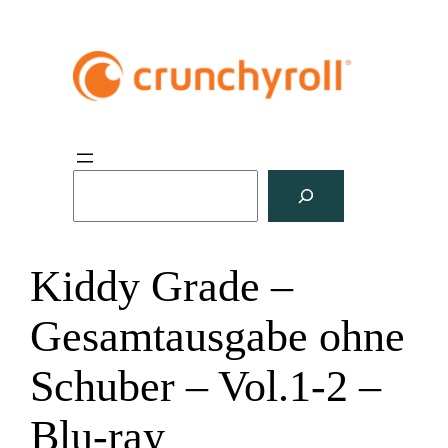
S
u
c
h
Kiddy Grade –
e
n
Gesamtausgabe ohne
Schuber – Vol.1-2 –
Blu-ray