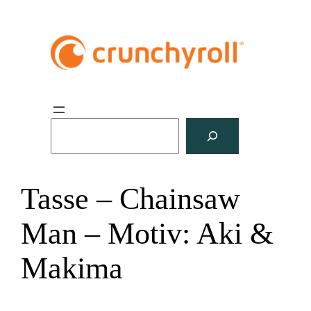
S
u
c
h
Tasse – Chainsaw
e
n
Man – Motiv: Aki &
Makima