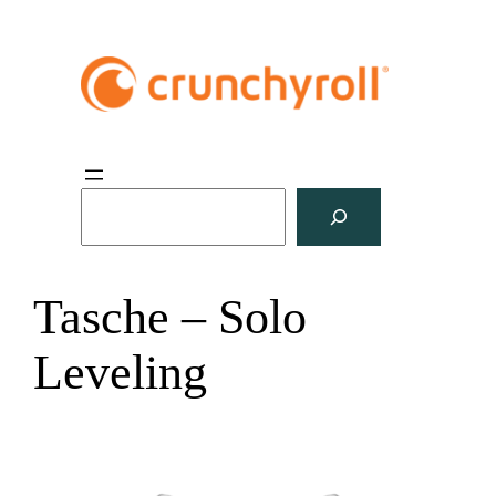
S
u
c
h
Tasche – Solo
e
n
Leveling