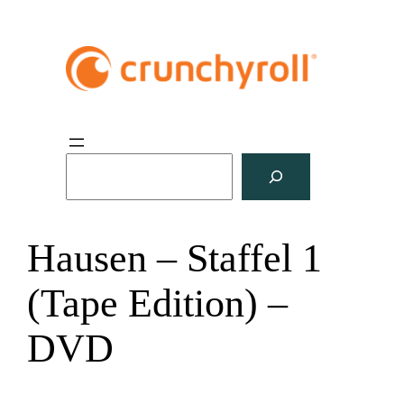
S
u
c
h
Hausen – Staffel 1
e
n
(Tape Edition) –
DVD