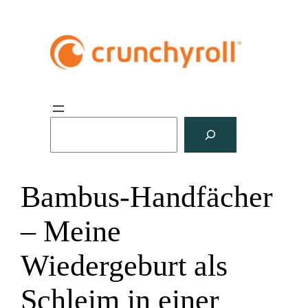
S
u
c
h
Bambus-Handfächer
e
n
– Meine
Wiedergeburt als
Schleim in einer