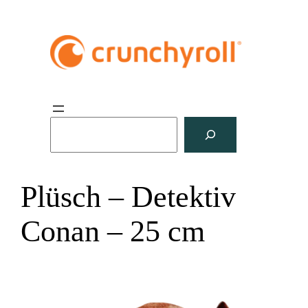
S
u
c
h
Plüsch – Detektiv
e
n
Conan – 25 cm