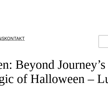
S
NS
KONTAKT
u
c
h
ren: Beyond Journey’s
e
n
gic of Halloween – L