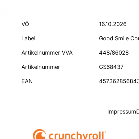
VÖ
16.10.2026
Label
Good Smile C
Artikelnummer VVA
448/86028
Artikelnummer
GS68437
EAN
45736285684
Impressum