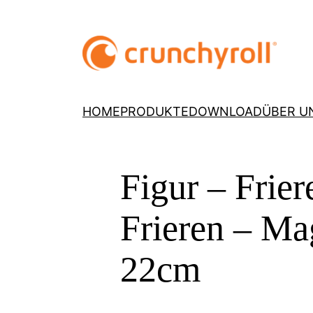
HOME
PRODUKTE
DOWNLOAD
ÜBER U
Figur – Frie
Frieren – Ma
22cm