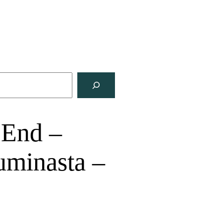
 End –
uminasta –