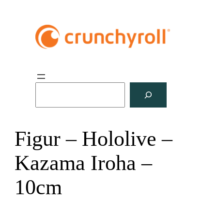
S
u
c
h
Figur – Hololive –
e
n
Kazama Iroha –
10cm