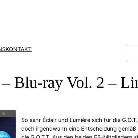
S
NS
KONTAKT
u
c
h
– Blu-ray Vol. 2 – Li
e
n
So sehr Éclair und Lumière sich für die G.O.T.
doch irgendwann eine Entscheidung gemäß 
die G.O.T.T. Aus den beiden ES-Mitgliedern 