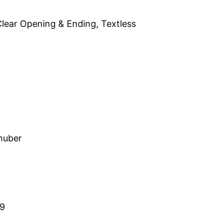
Clear Opening & Ending, Textless
huber
9