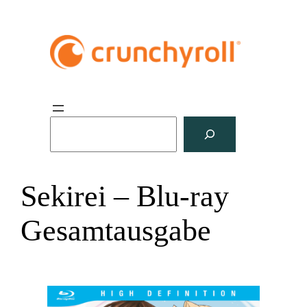
S
u
c
h
Sekirei – Blu-ray
e
n
Gesamtausgabe