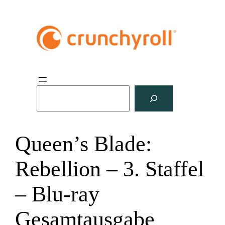
S
u
c
h
Queen’s Blade:
e
n
Rebellion – 3. Staffel
– Blu-ray
Gesamtausgabe