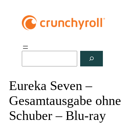
S
u
c
h
Eureka Seven –
e
n
Gesamtausgabe ohne
Schuber – Blu-ray