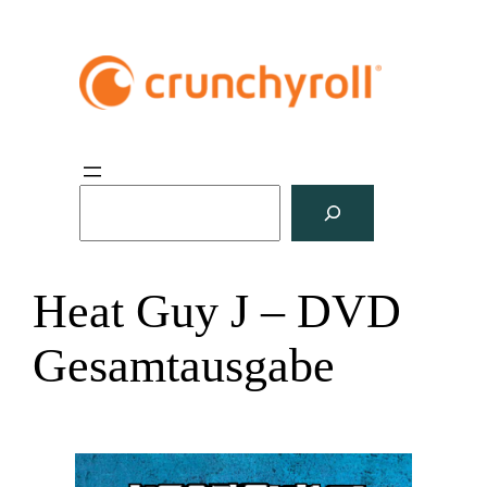
S
u
c
h
Heat Guy J – DVD
e
n
Gesamtausgabe