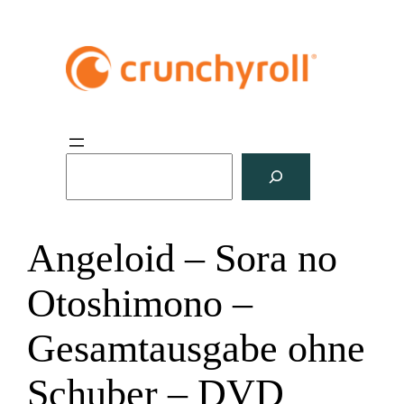
S
u
c
h
Angeloid – Sora no
e
n
Otoshimono –
Gesamtausgabe ohne
Schuber – DVD