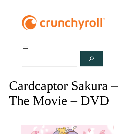
S
u
c
h
Cardcaptor Sakura –
e
n
The Movie – DVD