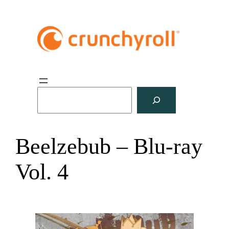
S
u
c
h
Beelzebub – Blu-ray
e
n
Vol. 4