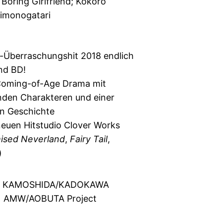
Boring Girlfriend; Kokoro
imonogatari
-Überraschungshit 2018 endlich
nd BD!
Coming-of-Age Drama mit
nden Charakteren und einer
en Geschichte
euen Hitstudio Clover Works
ised Neverland
,
Fairy Tail
,
)
E KAMOSHIDA/KADOKAWA
 AMW/AOBUTA Project