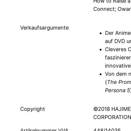
How to Raise a 
Connect; Owar
Verkaufsargumente
Der Anime
auf DVD u
Cleveres 
fasziniere
innovativ
Von dem n
(
The Prom
Persona 5
Copyright
©2018 HAJIM
CORPORATION
Artikelnummer VVA
448/14035