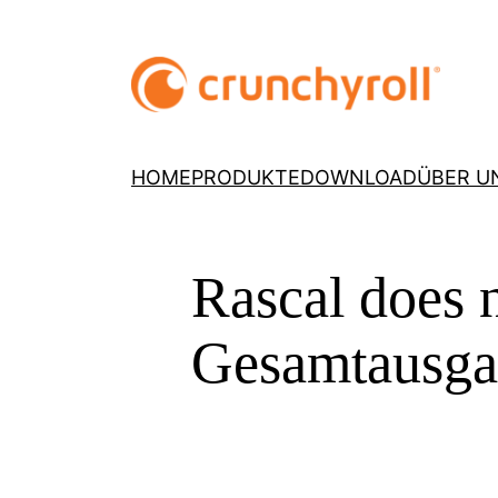
HOME
PRODUKTE
DOWNLOAD
ÜBER U
Rascal does 
Gesamtausga