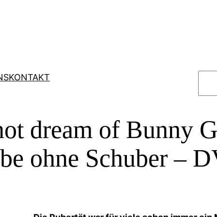
S
NS
KONTAKT
u
c
h
not dream of Bunny Gi
e
n
be ohne Schuber – 