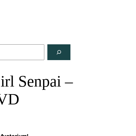
rl Senpai –
DVD