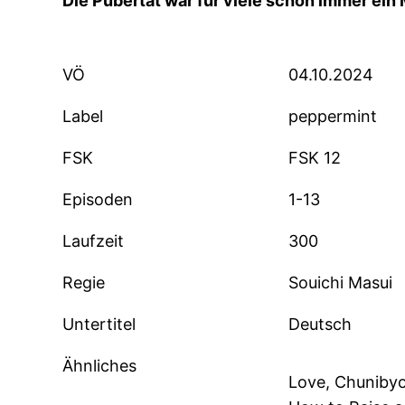
Die Pubertät war für viele schon immer ein
VÖ
04.10.2024
Label
peppermint
FSK
FSK 12
Episoden
1-13
Laufzeit
300
Regie
Souichi Masui
Untertitel
Deutsch
Ähnliches
Love, Chunibyo