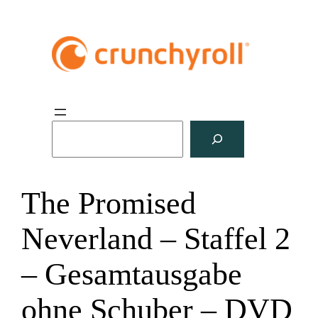
S
u
c
h
The Promised
e
n
Neverland – Staffel 2
– Gesamtausgabe
ohne Schuber – DVD