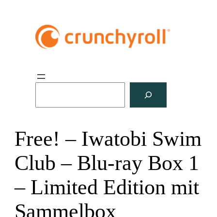
S
u
c
h
Free! – Iwatobi Swim
e
n
Club – Blu-ray Box 1
– Limited Edition mit
Sammelbox