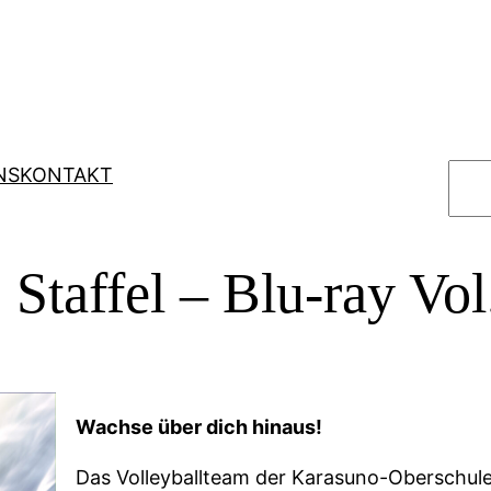
S
NS
KONTAKT
u
c
h
 Staffel – Blu-ray Vol
e
n
Wachse über dich hinaus!
Das Volleyballteam der Karasuno-Oberschule