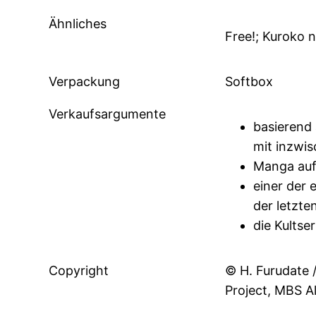
Ähnliches
Free!; Kuroko 
Verpackung
Softbox
Verkaufsargumente
basierend
mit inzwi
Manga auf
einer der 
der letzte
die Kultse
Copyright
© H. Furudate 
Project, MBS Al