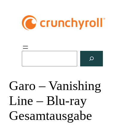
S
u
c
h
Garo – Vanishing
e
n
Line – Blu-ray
Gesamtausgabe