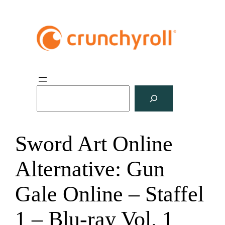
S
u
c
h
Sword Art Online
e
n
Alternative: Gun
Gale Online – Staffel
1 – Blu-ray Vol. 1