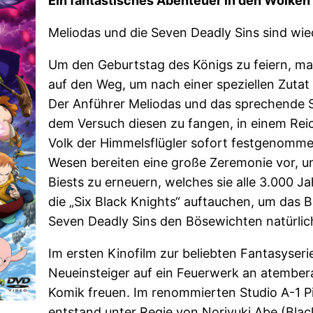
Ein fantastisches Abenteuer in den Wolken 
Meliodas und die Seven Deadly Sins sind wie
Um den Geburtstag des Königs zu feiern, ma
auf den Weg, um nach einer speziellen Zuta
Der Anführer Meliodas und das sprechende 
dem Versuch diesen zu fangen, in einem Rei
Volk der Himmelsflügler sofort festgenomme
Wesen bereiten eine große Zeremonie vor, um
Biests zu erneuern, welches sie alle 3.000 Ja
die „Six Black Knights“ auftauchen, um das Bi
Seven Deadly Sins den Bösewichten natürlic
Im ersten Kinofilm zur beliebten Fantasyseri
Neueinsteiger auf ein Feuerwerk an atembe
Komik freuen. Im renommierten Studio A-1 P
entstand unter Regie von Noriyuki Abe (Black 