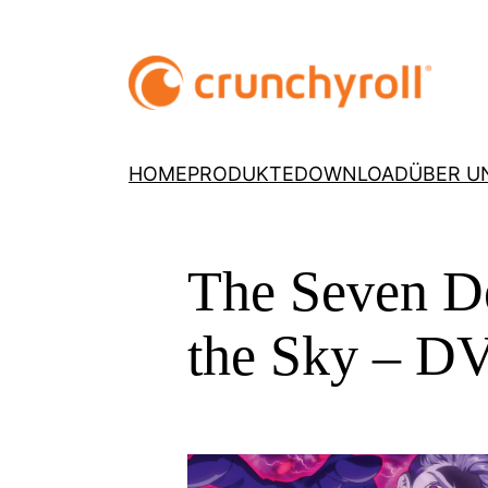
HOME
PRODUKTE
DOWNLOAD
ÜBER U
The Seven De
the Sky – D