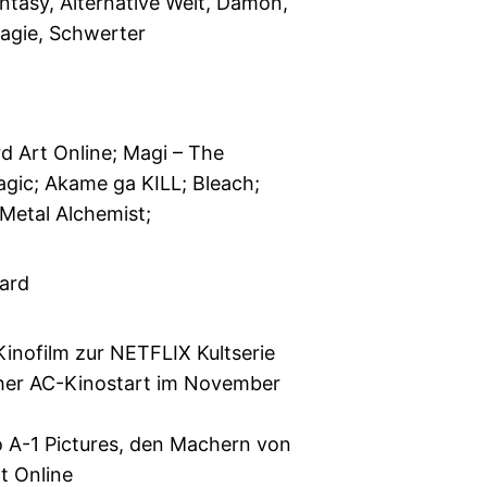
ntasy, Alternative Welt, Dämon,
Magie, Schwerter
rd Art Online; Magi – The
agic; Akame ga KILL; Bleach;
 Metal Alchemist;
ard
Kinofilm zur NETFLIX Kultserie
cher AC-Kinostart im November
o A-1 Pictures, den Machern von
t Online