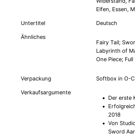
Widerstand, Fa
Elfen, Essen, 
Untertitel
Deutsch
Ähnliches
Fairy Tail; Swo
Labyrinth of M
One Piece; Full
Verpackung
Softbox in O-C
Verkaufsargumente
Der erste 
Erfolgrei
2018
Von Studi
Sword Aar