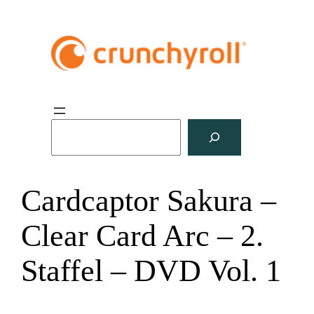
S
u
c
h
Cardcaptor Sakura –
e
n
Clear Card Arc – 2.
Staffel – DVD Vol. 1