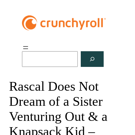
S
u
c
h
Rascal Does Not
e
n
Dream of a Sister
Venturing Out & a
Knapsack Kid –