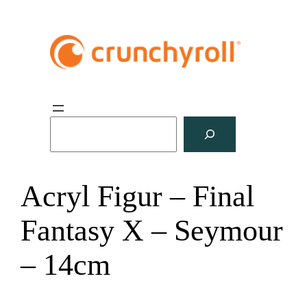
S
u
c
h
Acryl Figur – Final
e
n
Fantasy X – Seymour
– 14cm