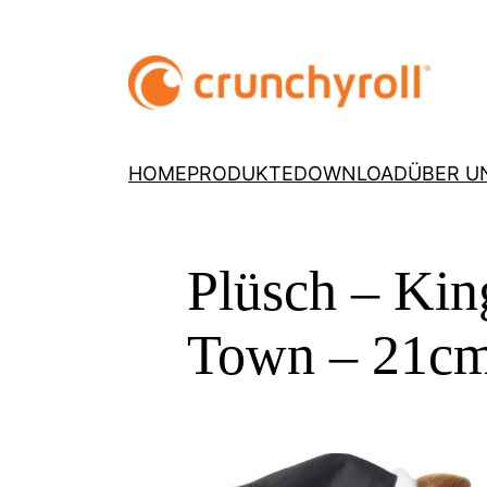
HOME
PRODUKTE
DOWNLOAD
ÜBER U
Plüsch – Kin
Town – 21c