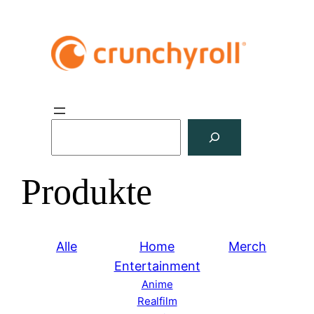
S
u
c
Produkte
h
e
n
Alle
Home
Merch
Entertainment
Anime
Realfilm