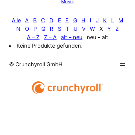
Musik
Alle
A
B
C
D
E
F
G
H
I
J
K
L
M
N
O
P
Q
R
S
T
U
V
W
X
Y
Z
A – Z
Z – A
alt – neu
neu – alt
Keine Produkte gefunden.
© Crunchyroll GmbH