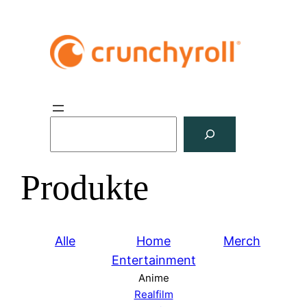
S
u
c
Produkte
h
e
n
Alle
Home
Merch
Entertainment
Anime
Realfilm