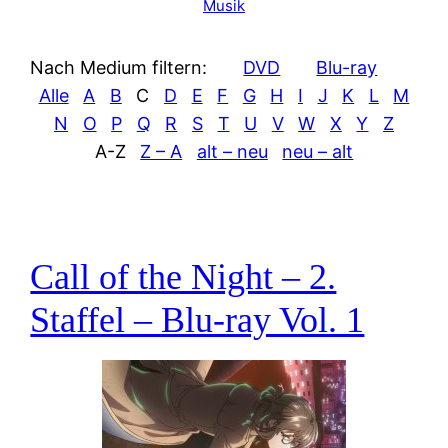
Musik
Nach Medium filtern:
DVD
Blu-ray
Alle
A
B
C
D
E
F
G
H
I
J
K
L
M
N
O
P
Q
R
S
T
U
V
W
X
Y
Z
A-Z
Z – A
alt – neu
neu – alt
Call of the Night – 2.
Staffel – Blu-ray Vol. 1