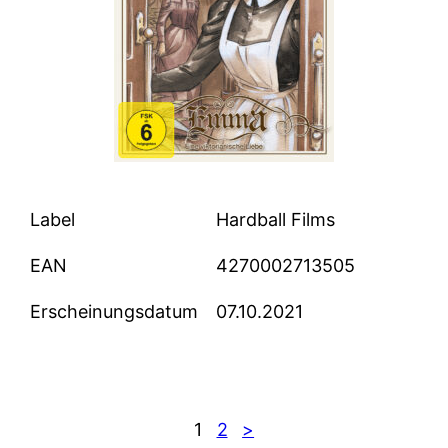
Label
Hardball Films
EAN
4270002713505
Erscheinungsdatum
07.10.2021
1
2
>