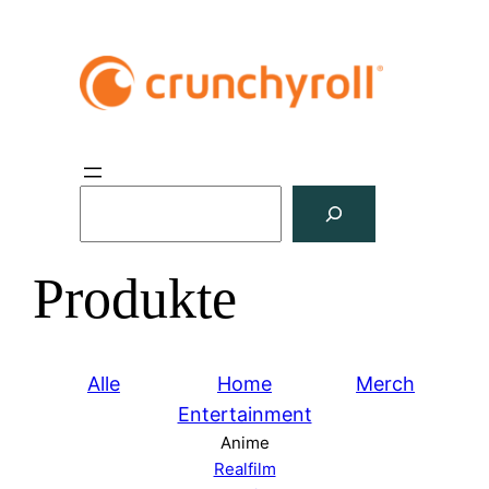
S
u
c
Produkte
h
e
n
Alle
Home
Merch
Entertainment
Anime
Realfilm