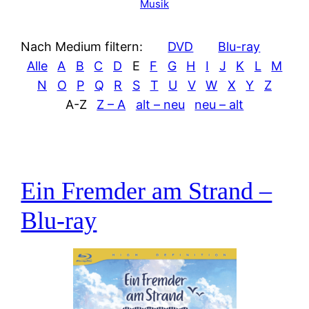
Musik
Nach Medium filtern:
DVD
Blu-ray
Alle
A
B
C
D
E
F
G
H
I
J
K
L
M
N
O
P
Q
R
S
T
U
V
W
X
Y
Z
A-Z
Z – A
alt – neu
neu – alt
Ein Fremder am Strand –
Blu-ray