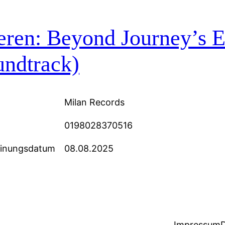
eren: Beyond Journey’s E
undtrack)
Milan Records
0198028370516
einungsdatum
08.08.2025
Impressum