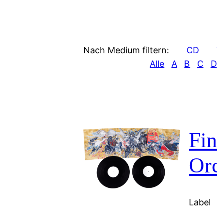
Nach Medium filtern:
CD
Alle
A
B
C
D
Fin
Orc
Label