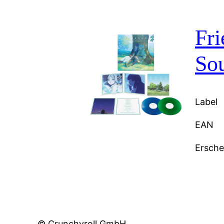
Fri
So
Label
EAN
Ersch
© Crunchyroll GmbH