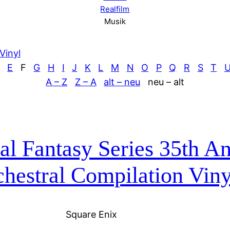
Realfilm
Musik
Vinyl
E
F
G
H
I
J
K
L
M
N
O
P
Q
R
S
T
A – Z
Z – A
alt – neu
neu – alt
al Fantasy Series 35th A
hestral Compilation Viny
Square Enix