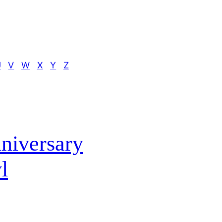
U
V
W
X
Y
Z
nniversary
l