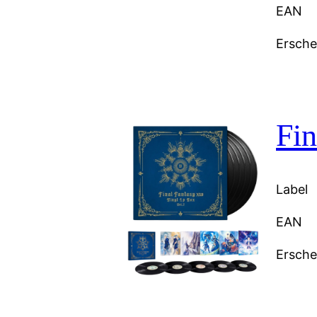
EAN
Ersch
Fin
Label
EAN
Ersch