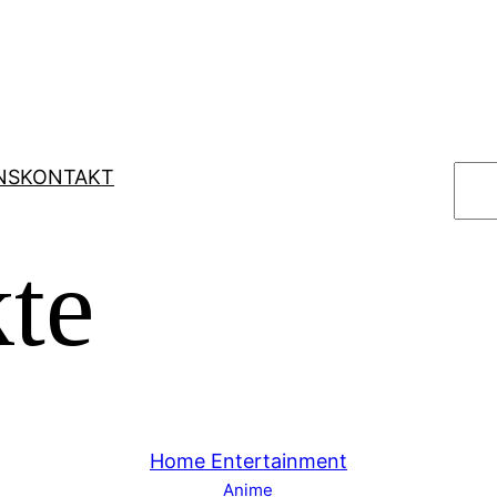
S
NS
KONTAKT
u
c
te
h
e
n
Home Entertainment
Anime