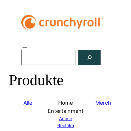
S
u
c
Produkte
h
e
n
Alle
Home
Merch
Entertainment
Anime
Realfilm