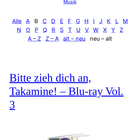
Musik
Alle
A
B
C
D
E
F
G
H
I
J
K
L
M
N
O
P
Q
R
S
T
U
V
W
X
Y
Z
A – Z
Z – A
alt – neu
neu – alt
Bitte zieh dich an,
Takamine! – Blu-ray Vol.
3