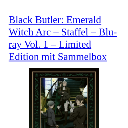
Black Butler: Emerald
Witch Arc – Staffel – Blu-
ray Vol. 1 – Limited
Edition mit Sammelbox