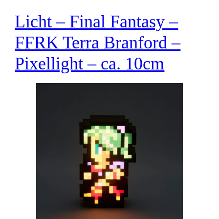
Licht – Final Fantasy –
FFRK Terra Branford –
Pixellight – ca. 10cm