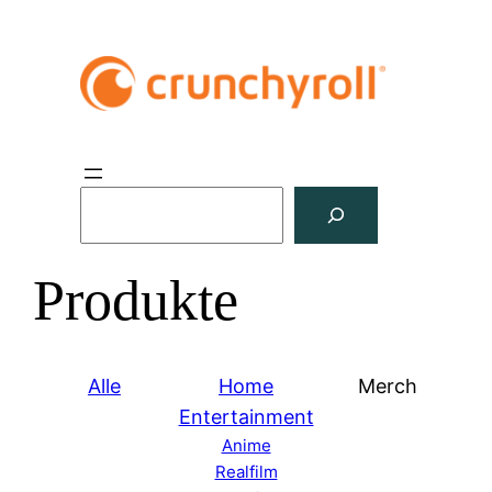
S
u
c
Produkte
h
e
n
Alle
Home
Merch
Entertainment
Anime
Realfilm