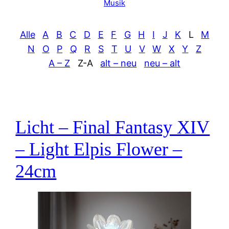
Musik
Alle
A
B
C
D
E
F
G
H
I
J
K
L
M
N
O
P
Q
R
S
T
U
V
W
X
Y
Z
A – Z
Z-A
alt – neu
neu – alt
Licht – Final Fantasy XIV
– Light Elpis Flower –
24cm