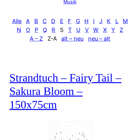
Musik
Alle
A
B
C
D
E
F
G
H
I
J
K
L
M
N
O
P
Q
R
S
T
U
V
W
X
Y
Z
A – Z
Z-A
alt – neu
neu – alt
Strandtuch – Fairy Tail –
Sakura Bloom –
150x75cm