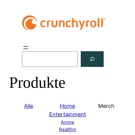
S
u
c
Produkte
h
e
n
Alle
Home
Merch
Entertainment
Anime
Realfilm