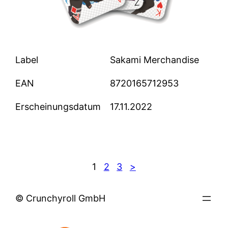
Label
Sakami Merchandise
EAN
8720165712953
Erscheinungsdatum
17.11.2022
1
2
3
>
© Crunchyroll GmbH