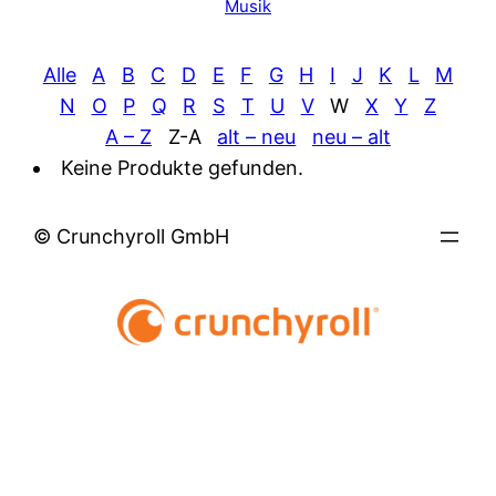
Musik
Alle
A
B
C
D
E
F
G
H
I
J
K
L
M
N
O
P
Q
R
S
T
U
V
W
X
Y
Z
A – Z
Z-A
alt – neu
neu – alt
Keine Produkte gefunden.
© Crunchyroll GmbH