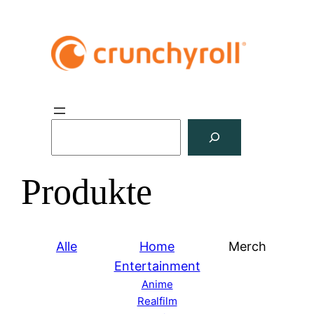
S
u
c
Produkte
h
e
n
Alle
Home
Merch
Entertainment
Anime
Realfilm