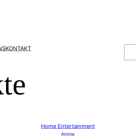
S
NS
KONTAKT
u
c
te
h
e
n
Home Entertainment
Anime