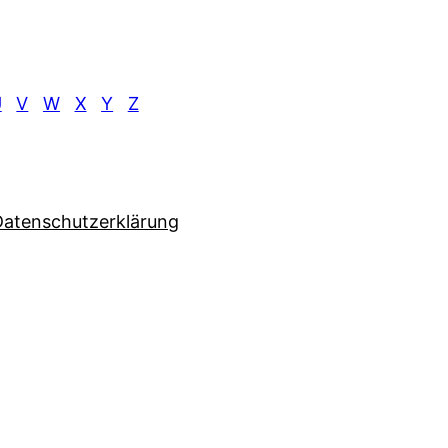
U
V
W
X
Y
Z
Datenschutzerklärung