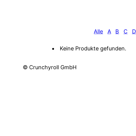
Alle
A
B
C
D
Keine Produkte gefunden.
© Crunchyroll GmbH