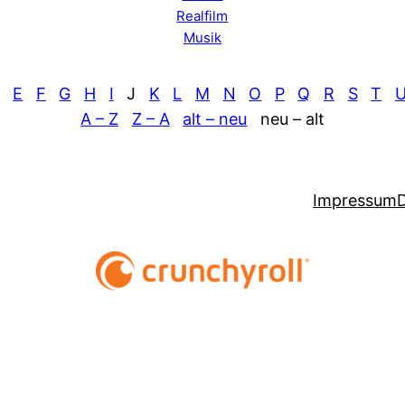
Realfilm
Musik
E
F
G
H
I
J
K
L
M
N
O
P
Q
R
S
T
A – Z
Z – A
alt – neu
neu – alt
Impressum