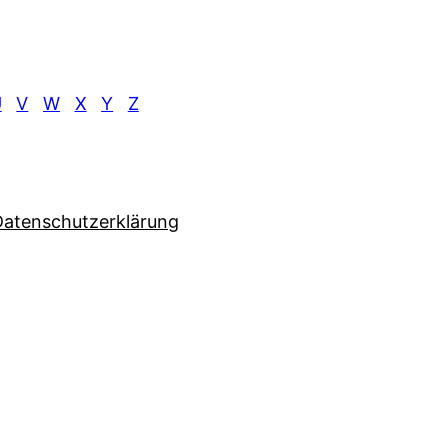
U
V
W
X
Y
Z
Datenschutzerklärung