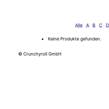
Alle
A
B
C
D
Keine Produkte gefunden.
© Crunchyroll GmbH