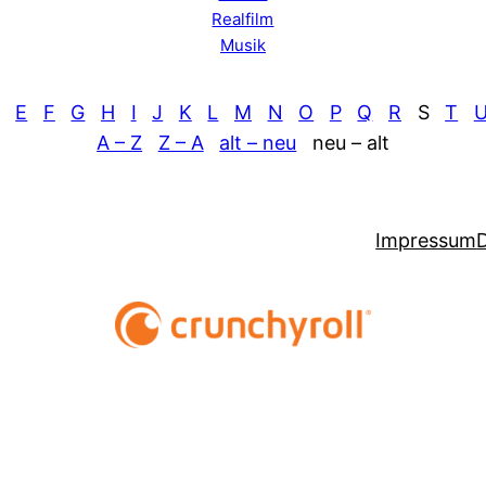
Realfilm
Musik
E
F
G
H
I
J
K
L
M
N
O
P
Q
R
S
T
A – Z
Z – A
alt – neu
neu – alt
Impressum