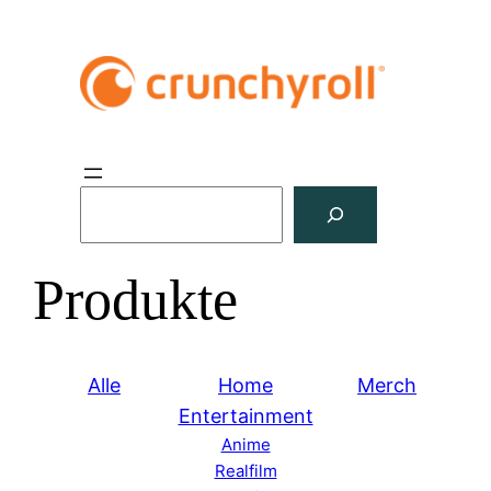
S
u
c
Produkte
h
e
n
Alle
Home
Merch
Entertainment
Anime
Realfilm