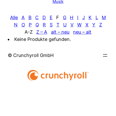
Musik
Alle
A
B
C
D
E
F
G
H
I
J
K
L
M
N
O
P
Q
R
S
T
U
V
W
X
Y
Z
A-Z
Z – A
alt – neu
neu – alt
Keine Produkte gefunden.
© Crunchyroll GmbH