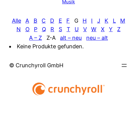
Musik
Alle
A
B
C
D
E
F
G
H
I
J
K
L
M
N
O
P
Q
R
S
T
U
V
W
X
Y
Z
A – Z
Z-A
alt – neu
neu – alt
Keine Produkte gefunden.
© Crunchyroll GmbH