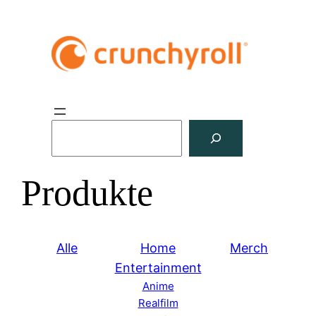
S
u
c
Produkte
h
e
n
Alle
Home
Merch
Entertainment
Anime
Realfilm