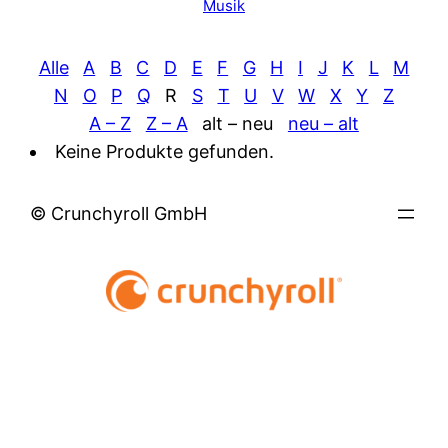
Musik
Alle
A
B
C
D
E
F
G
H
I
J
K
L
M
N
O
P
Q
R
S
T
U
V
W
X
Y
Z
A – Z
Z – A
alt – neu
neu – alt
Keine Produkte gefunden.
© Crunchyroll GmbH