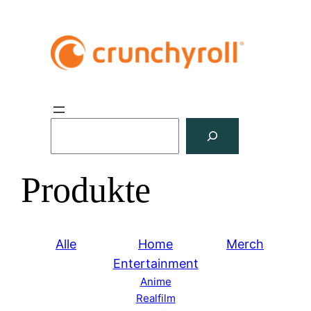
S
u
c
Produkte
h
e
n
Alle
Home
Merch
Entertainment
Anime
Realfilm