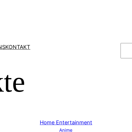
S
NS
KONTAKT
u
c
te
h
e
n
Home Entertainment
Anime