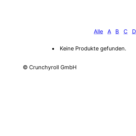
Alle
A
B
C
D
Keine Produkte gefunden.
© Crunchyroll GmbH