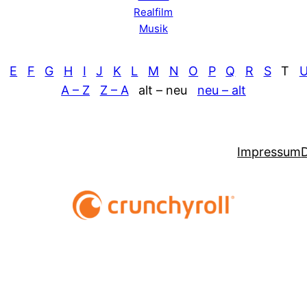
Realfilm
Musik
E
F
G
H
I
J
K
L
M
N
O
P
Q
R
S
T
A – Z
Z – A
alt – neu
neu – alt
Impressum