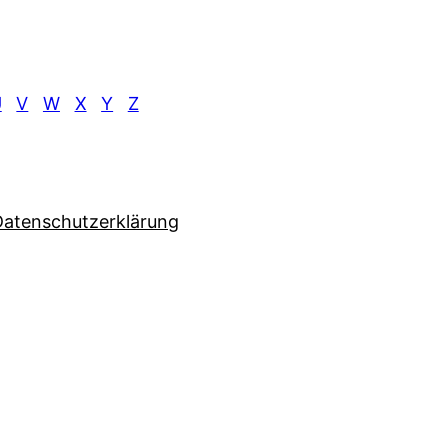
U
V
W
X
Y
Z
Datenschutzerklärung