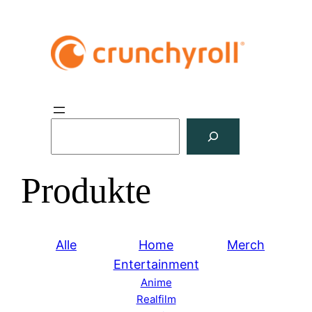
S
u
c
Produkte
h
e
n
Alle
Home
Merch
Entertainment
Anime
Realfilm