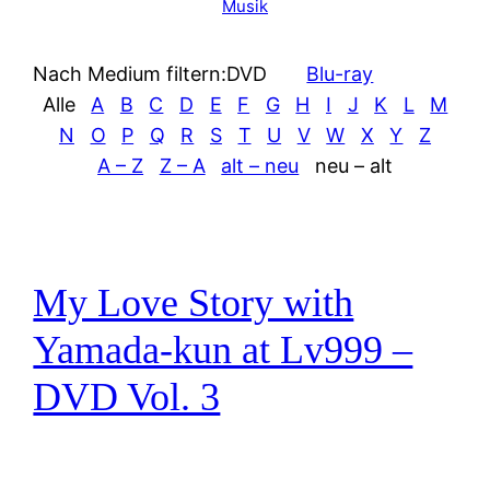
Musik
Nach Medium filtern:
DVD
Blu-ray
Alle
A
B
C
D
E
F
G
H
I
J
K
L
M
N
O
P
Q
R
S
T
U
V
W
X
Y
Z
A – Z
Z – A
alt – neu
neu – alt
My Love Story with
Yamada-kun at Lv999 –
DVD Vol. 3