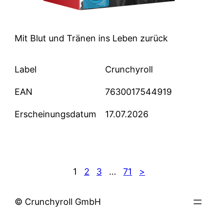
Mit Blut und Tränen ins Leben zurück
Label
Crunchyroll
EAN
7630017544919
Erscheinungsdatum
17.07.2026
1
2
3
…
71
>
© Crunchyroll GmbH