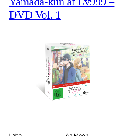
Yamada-kun at Lv999 –
DVD Vol. 1
Label
AniMoon